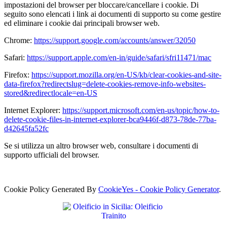
impostazioni del browser per bloccare/cancellare i cookie. Di
seguito sono elencati i link ai documenti di supporto su come gestire
ed eliminare i cookie dai principali browser web.
Chrome:
https://support.google.com/accounts/answer/32050
Safari:
https://support.apple.com/en-in/guide/safari/sfri11471/mac
Firefox:
https://support.mozilla.org/en-US/kb/clear-cookies-and-site-
data-firefox?redirectslug=delete-cookies-remove-info-websites-
stored&redirectlocale=en-US
Internet Explorer:
https://support.microsoft.com/en-us/topic/how-to-
delete-cookie-files-in-internet-explorer-bca9446f-d873-78de-77ba-
d42645fa52fc
Se si utilizza un altro browser web, consultare i documenti di
supporto ufficiali del browser.
Cookie Policy Generated By
CookieYes - Cookie Policy Generator
.